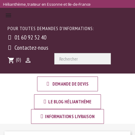
Hélianthème, traiteur en Essonne et Ile-de-France

POUR TOUTES DEMANDES D'INFORMATIONS:
01 60 92 52 40
Contactez-nous

Rechercher
(0)
shopping_cart

DEMANDE DE DEVIS
LE BLOG HÉLIANTHÈME
INFORMATIONS LIVRAISON