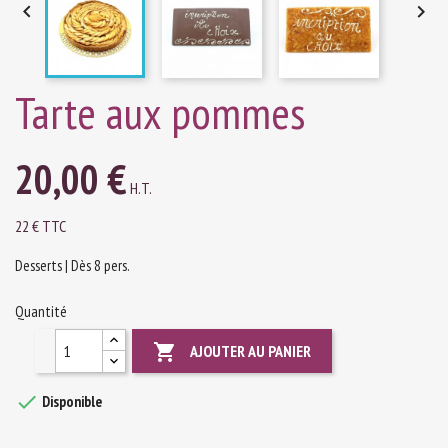


Tarte aux pommes
20,00 €
H.T.
22 € TTC
Desserts | Dès 8 pers.
Quantité

AJOUTER AU PANIER

Disponible