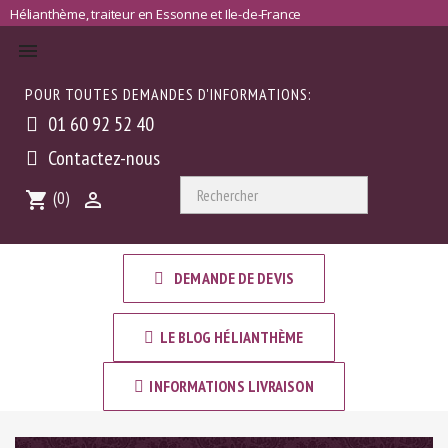
Hélianthème, traiteur en Essonne et Ile-de-France

POUR TOUTES DEMANDES D'INFORMATIONS:
01 60 92 52 40
Contactez-nous

Rechercher
(0)
shopping_cart

DEMANDE DE DEVIS
LE BLOG HÉLIANTHÈME
INFORMATIONS LIVRAISON