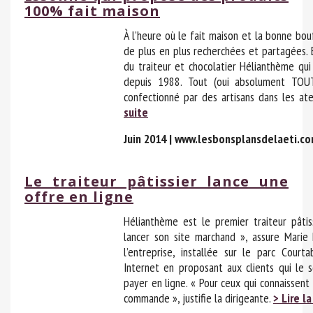
100% fait maison
À l’heure où le fait maison et la bonne bou
de plus en plus recherchées et partagées. E
du traiteur et chocolatier Hélianthème qui
depuis 1988. Tout (oui absolument TOUT
confectionné par des artisans dans les ate
suite
Juin 2014 | www.lesbonsplansdelaeti.c
Le traiteur pâtissier lance une
offre en ligne
Hélianthème est le premier traiteur pât
lancer son site marchand », assure Marie 
l’entreprise, installée sur le parc Cour
Internet en proposant aux clients qui l
payer en ligne. « Pour ceux qui connaissent b
commande », justifie la dirigeante.
> Lire la