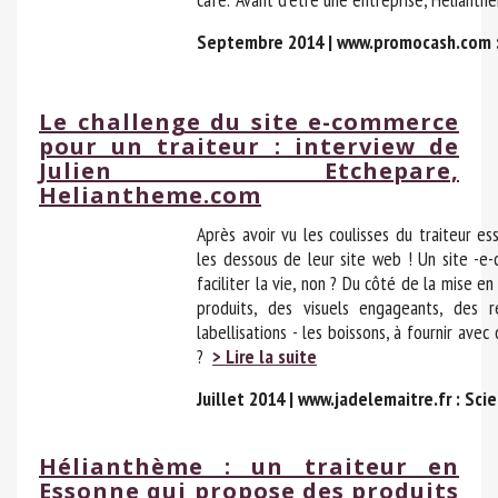
Septembre 2014 | www.promocash.com
Le challenge du site e-commerce
pour un traiteur : interview de
Julien Etchepare,
Heliantheme.com
Après avoir vu les coulisses du traiteur e
les dessous de leur site web ! Un site -e
faciliter la vie, non ? Du côté de la mise e
produits, des visuels engageants, des 
labellisations - les boissons, à fournir avec
?
> Lire la suite
Juillet 2014 | www.jadelemaitre.fr
: Sci
Hélianthème : un traiteur en
Essonne qui propose des produits