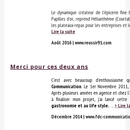
Le dynamique créateur de l’épicerie fine 
Papilles d’or, reprend Hélianthème (Courta
les plateaux-repas pour les entreprises et l
Lire la suite
Août 2016 | www.reussir91.com
Merci pour ces deux ans
C’est avec beaucoup d’enthousiasme
Communication
. Le 1er Novembre 2011, l
Après plusieurs années en
agence et chez l’
à finaliser mon projet, j’ai lancé cette
gastronomie et au life style.
...
> Lire l
Décembre 2014 | www.fdc-communicatio