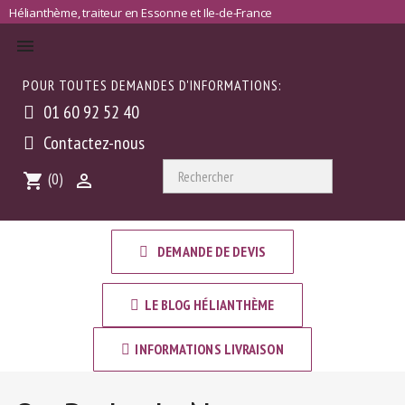
Hélianthème, traiteur en Essonne et Ile-de-France

POUR TOUTES DEMANDES D'INFORMATIONS:
01 60 92 52 40
Contactez-nous

Rechercher
(0)
shopping_cart

DEMANDE DE DEVIS
LE BLOG HÉLIANTHÈME
INFORMATIONS LIVRAISON