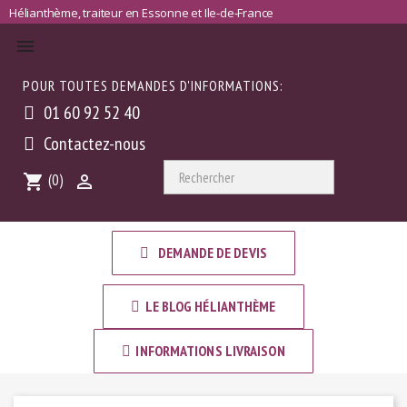
Hélianthème, traiteur en Essonne et Ile-de-France

POUR TOUTES DEMANDES D'INFORMATIONS:
01 60 92 52 40
Contactez-nous

Rechercher
(0)
shopping_cart

DEMANDE DE DEVIS
LE BLOG HÉLIANTHÈME
INFORMATIONS LIVRAISON