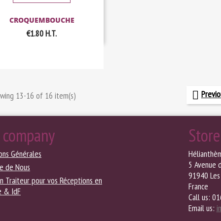
CROQUEMBOUCHE
€1.80
H.T.
Previo

wing 13-16 of 16 item(s)
 company
Store
ons Générales
Hélianthè
5 Avenue 
le de Nous
91940 Les 
on Traiteur pour vos Réceptions en
France
e & IdF
Call us:
01
Email us:
i