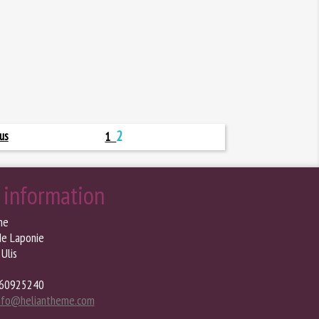
2
us
1
 information
me
de Laponie
Ulis
60925240
nfo@heliantheme.com