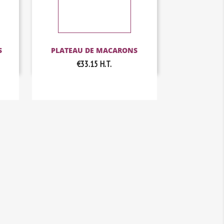
S
PLATEAU DE MACARONS
€33.15
H.T.