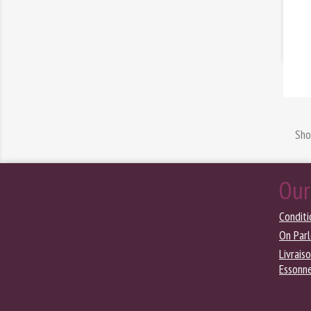
Sho
Our
Conditi
On Par
Livrais
Essonn