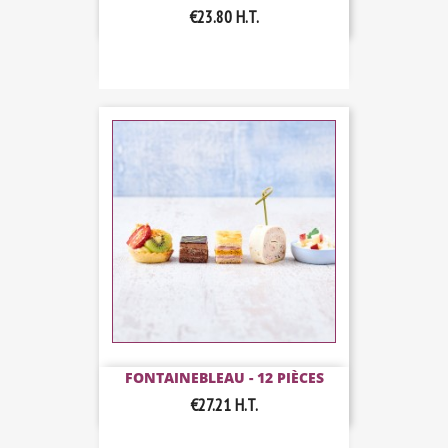
€23.80
H.T.
FONTAINEBLEAU - 12 PIÈCES
€27.21
H.T.