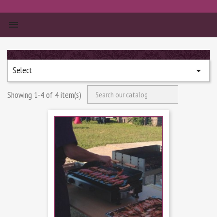

Select


Search
Showing 1-4 of 4 item(s)